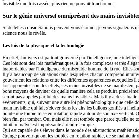
invisible une fois cassée, plus rien ne pouvait fonctionner.
Sur le génie universel omniprésent des mains invisib
Si de telles considérations peuvent vous étonner, je vous signalerais qu
science nous le révèle.
Les lois de la physique et la technologie
En effet, l'univers est partout gouverné par l'intelligence, une intelli
Ces lois sont des lois mathématiques, à la fois complexes et très élég
inabordables par l'intelligence du misérable homme de la rue. Elles so
Il y a beaucoup de situations dans lesquelles chacun comprend intuitiv
gouvernent les relations entre les différentes apparences auxquelles il 
lois apparentes sont les effets, ces mains invisibles ne se manifestent p
bons moyens de deviner de quelle manière cela se produira précisément
seront pas appelés par lui des mains invisibles. Mais il y a des situati
évènements, qui, suivant une autre loi phénoménologique que celle dont
main invisible qui fait s'élever dans les airs les ballons gonflés à l'hé
pointe une toupie mise en rotation rapide autour de son axe vertical. On
bien fini par tomber. Oui mais elle n'est tombée que parce qu'elle ne to
intuition naïve est impuissante à rendre compte.
Qui est capable de s'élever dans le monde des abstractions mathématiqu
étrange pouvoir qu'ont les toupies en rotation rapide, de se maintenir