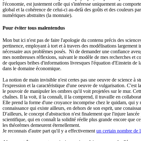
l'économie, est justement celle qui s'intéresse uniquement au compor
global et la cohérence de celui-ci au-delà des goûts et des couleurs p
numériques abstraites (la monnaie).
Pour éviter tous malentendus
Mon but ici n'est pas de faire l'apologie du contenu précis des science
pertinence, employant à tort et à travers des modélisations largement i
nécessaire aux problèmes posés. Ni de demander une confiance aveugle
mes nombreuses réflexions, suivant le modèle de mes recherches et co
de quelques bribes d'informations livresques l'équation d'Einstein de la
dans le domaine économique.
La notion de main invisible n'est certes pas une oeuvre de science à st
l'expression et la caractéristique d'une oeuvre de vulgarisation. C'est
le pouvoir de manipuler les ombres qu'il voit projetées sur le mur. Cet
chaînes. Il la voit, il la connaît, il la comprend, il travaille en collabo
Elle prend la forme d'une croyance incomprise chez le quidam, qui y re
connaissance qui existe ailleurs, en dehors de son esprit, une conaissan
D'ailleurs, le concept d'abstraction n'est finalement que l'injure lancé
scientifique, qui en connaît la solidité réelle plus grande encore que c
les théorèmes demeurent éternellement.
Je reconnais d'autre part qu'il y a effectivement
un certain nombre de li