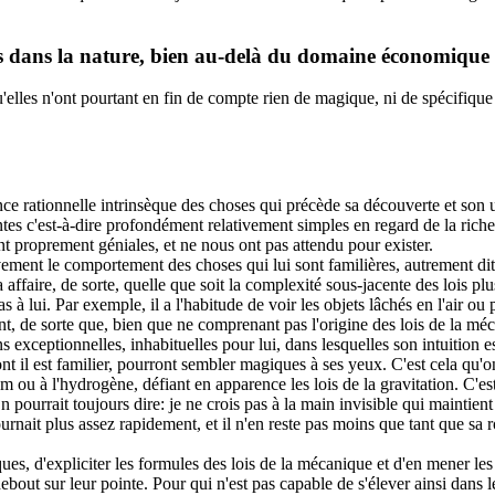
les dans la nature, bien au-delà du domaine économique
'elles n'ont pourtant en fin de compte rien de magique, ni de spécifique à
gence rationnelle intrinsèque des choses qui précède sa découverte et son 
antes c'est-à-dire profondément relativement simples en regard de la ric
nt proprement géniales, et ne nous ont pas attendu pour exister.
ement le comportement des choses qui lui sont familières, autrement dit 
a affaire, de sorte, quelle que soit la complexité sous-jacente des lois 
as à lui. Par exemple, il a l'habitude de voir les objets lâchés en l'air 
, de sorte que, bien que ne comprenant pas l'origine des lois de la méc
ons exceptionnelles, inhabituelles pour lui, dans lesquelles son intuition
 il est familier, pourront sembler magiques à ses yeux. C'est cela qu'on 
lium ou à l'hydrogène, défiant en apparence les lois de la gravitation. C'
 pourrait toujours dire: je ne crois pas à la main invisible qui maintient 
urnait plus assez rapidement, et il n'en reste pas moins que tant que sa r
es, d'expliciter les formules des lois de la mécanique et d'en mener les
 debout sur leur pointe. Pour qui n'est pas capable de s'élever ainsi d