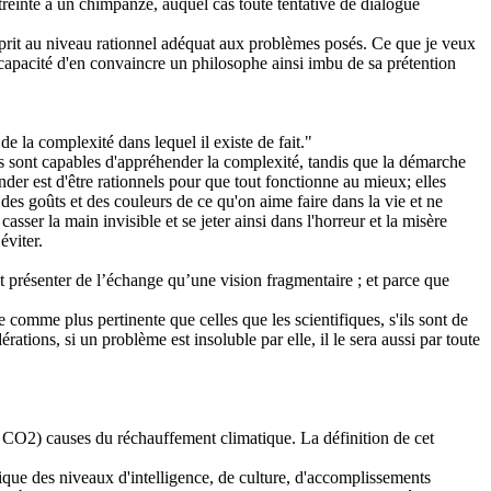
treinte à un chimpanzé, auquel cas toute tentative de dialogue
esprit au niveau rationnel adéquat aux problèmes posés. Ce que je veux
la capacité d'en convaincre un philosophe ainsi imbu de sa prétention
 la complexité dans lequel il existe de fait."
es sont capables d'appréhender la complexité, tandis que la démarche
der est d'être rationnels pour que tout fonctionne au mieux; elles
des goûts et des couleurs de ce qu'on aime faire dans la vie et ne
asser la main invisible et se jeter ainsi dans l'horreur et la misère
éviter.
 présenter de l’échange qu’une vision fragmentaire ; et parce que
 comme plus pertinente que celles que les scientifiques, s'ils sont de
ations, si un problème est insoluble par elle, il le sera aussi par toute
ent CO2) causes du réchauffement climatique. La définition de cet
ique des niveaux d'intelligence, de culture, d'accomplissements