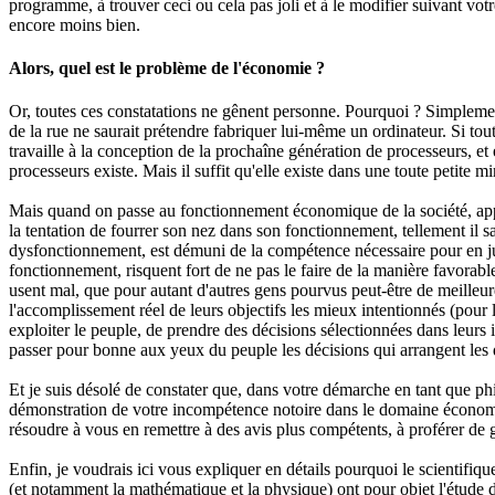
programme, à trouver ceci ou cela pas joli et à le modifier suivant vot
encore moins bien.
Alors, quel est le problème de l'économie ?
Or, toutes ces constatations ne gênent personne. Pourquoi ? Simplemen
de la rue ne saurait prétendre fabriquer lui-même un ordinateur. Si tout
travaille à la conception de la prochaîne génération de processeurs, et
processeurs existe. Mais il suffit qu'elle existe dans une toute petite 
Mais quand on passe au fonctionnement économique de la société, appar
la tentation de fourrer son nez dans son fonctionnement, tellement il sait
dysfonctionnement, est démuni de la compétence nécessaire pour en juger 
fonctionnement, risquent fort de ne pas le faire de la manière favorable 
usent mal, que pour autant d'autres gens pourvus peut-être de meilleu
l'accomplissement réel de leurs objectifs les mieux intentionnés (pour l
exploiter le peuple, de prendre des décisions sélectionnées dans leurs 
passer pour bonne aux yeux du peuple les décisions qui arrangent les dé
Et je suis désolé de constater que, dans votre démarche en tant que ph
démonstration de votre incompétence notoire dans le domaine économi
résoudre à vous en remettre à des avis plus compétents, à proférer de g
Enfin, je voudrais ici vous expliquer en détails pourquoi le scientifiq
(et notamment la mathématique et la physique) ont pour objet l'étud