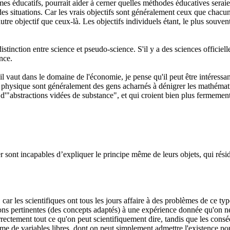
mes éducatifs, pourrait aider à cerner quelles méthodes éducatives seraien
t des situations. Car les vrais objectifs sont généralement ceux que chacu
utre objectif que ceux-là. Les objectifs individuels étant, le plus souv
stinction entre science et pseudo-science. S'il y a des sciences officiell
ence.
il vaut dans le domaine de l'économie, je pense qu'il peut être intéressa
la physique sont généralement des gens acharnés à dénigrer les mathémati
re d'"abstractions vidées de substance", et qui croient bien plus fermement
sont incapables d’expliquer le principe même de leurs objets, qui réside d
car les scientifiques ont tous les jours affaire à des problèmes de ce typ
ions pertinentes (des concepts adaptés) à une expérience donnée qu'on n
rectement tout ce qu'on peut scientifiquement dire, tandis que les conséq
rme de variables libres, dont on peut simplement admettre l'existence p