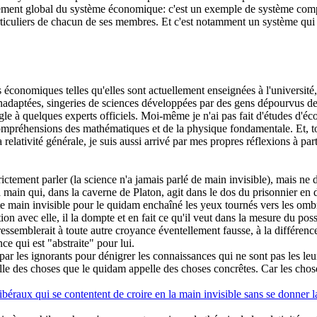
tement global du système économique: c'est un exemple de système compl
articuliers de chacun de ses membres. Et c'est notamment un système qui
s économiques telles qu'elles sont actuellement enseignées à l'université
nadaptées, singeries de sciences développées par des gens dépourvus de l'
 à quelques experts officiels. Moi-même je n'ai pas fait d'études d'éc
mpréhensions des mathématiques et de la physique fondamentale. Et, tou
 relativité générale, je suis aussi arrivé par mes propres réflexions à pa
rictement parler (la science n'a jamais parlé de main invisible), mais n
 la main qui, dans la caverne de Platon, agit dans le dos du prisonnier en
te main invisible pour le quidam enchaîné les yeux tournés vers les ombre
ration avec elle, il la dompte et en fait ce qu'il veut dans la mesure du pos
ssemblerait à toute autre croyance éventellement fausse, à la différence 
ce qui est "abstraite" pour lui.
e par les ignorants pour dénigrer les connaissances qui ne sont pas les le
elle des choses que le quidam appelle des choses concrêtes. Car les chose
béraux qui se contentent de croire en la main invisible sans se donner la