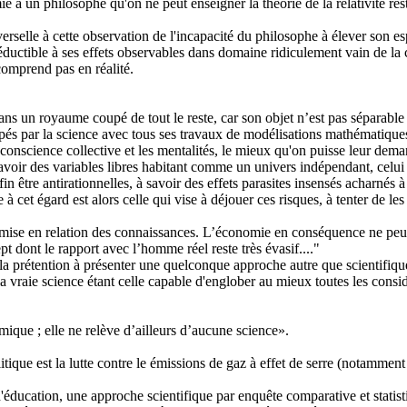
e à un philosophe qu'on ne peut enseigner la théorie de la relativité res
erselle à cette observation de l'incapacité du philosophe à élever son 
as réductible à ses effets observables dans domaine ridiculement vain de 
 comprend pas en réalité.
 un royaume coupé de tout le reste, car son objet n’est pas séparable de
oppés par la science avec tous ses travaux de modélisations mathématiqu
conscience collective et les mentalités, le mieux qu'on puisse leur deman
 savoir des variables libres habitant comme un univers indépendant, celui 
 être antirationnelles, à savoir des effets parasites insensés acharnés à c
et égard est alors celle qui vise à déjouer ces risques, à tenter de les 
e mise en relation des connaissances. L’économie en conséquence ne peut
pt dont le rapport avec l’homme réel reste très évasif...."
 la prétention à présenter une quelconque approche autre que scientifique
 vraie science étant celle capable d'englober au mieux toutes les considér
mique ; elle ne relève d’ailleurs d’aucune science».
politique est la lutte contre le émissions de gaz à effet de serre (notamm
éducation, une approche scientifique par enquête comparative et statist