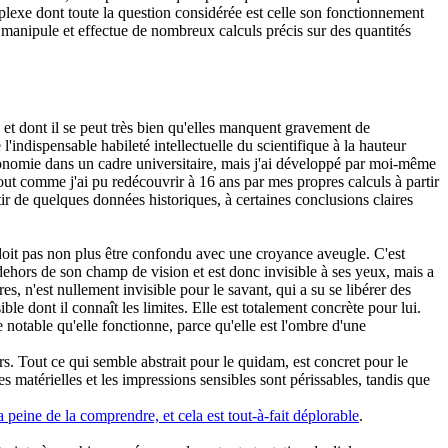
exe dont toute la question considérée est celle son fonctionnement
 manipule et effectue de nombreux calculs précis sur des quantités
, et dont il se peut très bien qu'elles manquent gravement de
indispensable habileté intellectuelle du scientifique à la hauteur
onomie dans un cadre universitaire, mais j'ai développé par moi-même
t comme j'ai pu redécouvrir à 16 ans par mes propres calculs à partir
rtir de quelques données historiques, à certaines conclusions claires
e doit pas non plus être confondu avec une croyance aveugle. C'est
 dehors de son champ de vision et est donc invisible à ses yeux, mais a
s, n'est nullement invisible pour le savant, qui a su se libérer des
sible dont il connaît les limites. Elle est totalement concrète pour lui.
notable qu'elle fonctionne, parce qu'elle est l'ombre d'une
urs. Tout ce qui semble abstrait pour le quidam, est concret pour le
s matérielles et les impressions sensibles sont périssables, tandis que
 peine de la comprendre, et cela est tout-à-fait déplorable
.