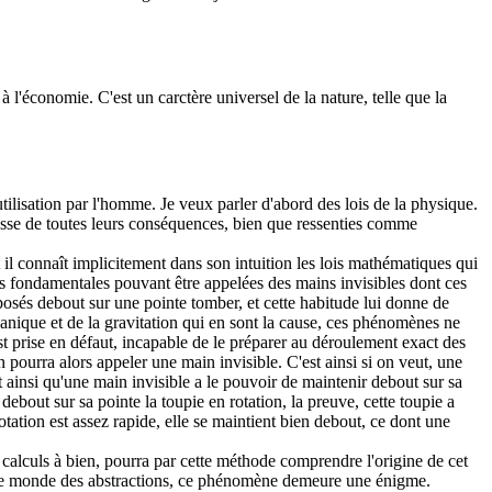
 l'économie. C'est un carctère universel de la nature, telle que la
utilisation par l'homme. Je veux parler d'abord des lois de la physique.
hesse de toutes leurs conséquences, bien que ressenties comme
il connaît implicitement dans son intuition les lois mathématiques qui
plus fondamentales pouvant être appelées des mains invisibles dont ces
ou posés debout sur une pointe tomber, et cette habitude lui donne de
anique et de la gravitation qui en sont la cause, ces phénomènes ne
 est prise en défaut, incapable de le préparer au déroulement exact des
pourra alors appeler une main invisible. C'est ainsi si on veut, une
est ainsi qu'une main invisible a le pouvoir de maintenir debout sur sa
debout sur sa pointe la toupie en rotation, la preuve, cette toupie a
otation est assez rapide, elle se maintient bien debout, ce dont une
 calculs à bien, pourra par cette méthode comprendre l'origine de cet
ans le monde des abstractions, ce phénomène demeure une énigme.