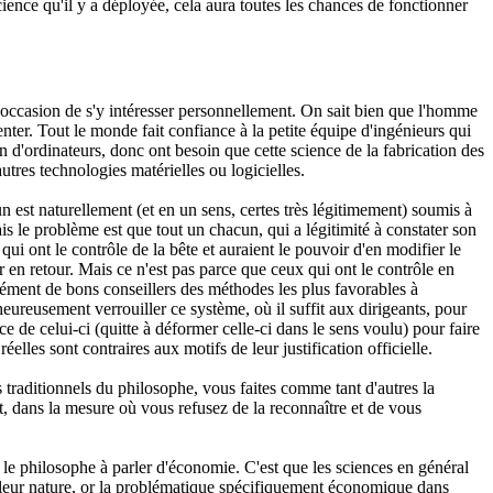
ience qu'il y a déployée, cela aura toutes les chances de fonctionner
 occasion de s'y intéresser personnellement. On sait bien que l'homme
enter. Tout le monde fait confiance à la petite équipe d'ingénieurs qui
n d'ordinateurs, donc ont besoin que cette science de la fabrication des
utres technologies matérielles ou logicielles.
est naturellement (et en un sens, certes très légitimement) soumis à
 mais le problème est que tout un chacun, qui a légitimité à constater son
ui ont le contrôle de la bête et auraient le pouvoir d'en modifier le
er en retour. Mais ce n'est pas parce que ceux qui ont le contrôle en
cément de bons conseillers des méthodes les plus favorables à
lheureusement verrouiller ce système, où il suffit aux dirigeants, pour
e de celui-ci (quitte à déformer celle-ci dans le sens voulu) pour faire
les sont contraires aux motifs de leur justification officielle.
 traditionnels du philosophe, vous faites comme tant d'autres la
dans la mesure où vous refusez de la reconnaître et de vous
e le philosophe à parler d'économie. C'est que les sciences en général
leur nature, or la problématique spécifiquement économique dans