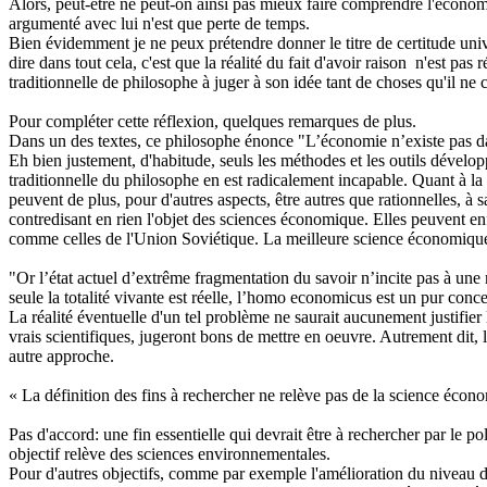
Alors, peut-être ne peut-on ainsi pas mieux faire comprendre l'économi
argumenté avec lui n'est que perte de temps.
Bien évidemment je ne peux prétendre donner le titre de certitude univ
dire dans tout cela, c'est que la réalité du fait d'avoir raison n'est p
traditionnelle de philosophe à juger à son idée tant de choses qu'il ne
Pour compléter cette réflexion, quelques remarques de plus.
Dans un des textes, ce philosophe énonce "L’économie n’existe pas dans
Eh bien justement, d'habitude, seuls les méthodes et les outils dével
traditionnelle du philosophe en est radicalement incapable. Quant à la 
peuvent de plus, pour d'autres aspects, être autres que rationnelles, à
contredisant en rien l'objet des sciences économique. Elles peuvent enfin
comme celles de l'Union Soviétique. La meilleure science économique à c
"Or l’état actuel d’extrême fragmentation du savoir n’incite pas à un
seule la totalité vivante est réelle, l’homo economicus est un pur conce
La réalité éventuelle d'un tel problème ne saurait aucunement justifier
vrais scientifiques, jugeront bons de mettre en oeuvre. Autrement dit, la
autre approche.
« La définition des fins à rechercher ne relève pas de la science écono
Pas d'accord: une fin essentielle qui devrait être à rechercher par le 
objectif relève des sciences environnementales.
Pour d'autres objectifs, comme par exemple l'amélioration du niveau d'