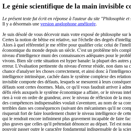
Le génie scientifique de la main invisible 
Le présent texte fut écrit en réponse à l'auteur du site "Philosophie et
Il y a désormais une
version anglophone améliorée
.
Je suis désolé de vous décevoir mais votre exposé de philosophe sur 
Certes la notion de bêtise est relative, sur l'échelle des degrés d'intelli
Alors à quel référentiel je me réfère pour qualifier cela: celui de l'i
économique du monde depuis un siècle. C'est un problème très complexe
niveau d'intelligence muni des connaissances adéquates pour le probl
vivons. Bien sûr cette situation est hyper banale: la plupart des autr
erreur. L'évaluation pertinente du niveau d'erreur réside, non dans 
chance d'analyser les choses correctement, et ainsi donc à l'intellige
intelligence intrinsèque, cachée dans le système complexe des relations
invisible comporte des défauts, lesquels se mesurent à leurs conséqu
défauts sont certes énormes. Mais, ce qu'il vous faudrait arriver à adme
défis réels auxquels le système économique a affaire, or le niveau intel
rien à voir en ordre de grandeur, avec le niveau de réflexion de la m
des compétences indispensables voulait s'aventurer, au nom de sa cons
terribles dans ses conséquences (suivant des mécanismes qu'il ne comp
risquerait fort de faire lourdement chuter le niveau intelligence de ce
qui le rendrait encore infiniment plus gravement incapable de faire fac
plus graves que celles qu'il prétendait dénoncer au départ. Tel est not
pouvoir passer outre le caractère fondamental indispensable de la scie