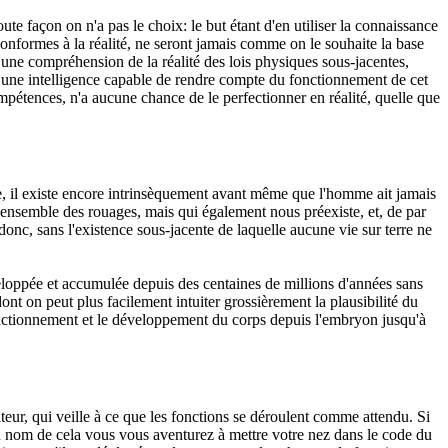
oute façon on n'a pas le choix: le but étant d'en utiliser la connaissance
conformes à la réalité, ne seront jamais comme on le souhaite la base
 une compréhension de la réalité des lois physiques sous-jacentes,
r une intelligence capable de rendre compte du fonctionnement de cet
mpétences, n'a aucune chance de le perfectionner en réalité, quelle que
ite, il existe encore intrinsèquement avant même que l'homme ait jamais
l'ensemble des rouages, mais qui également nous préexiste, et, de par
donc, sans l'existence sous-jacente de laquelle aucune vie sur terre ne
éveloppée et accumulée depuis des centaines de millions d'années sans
dont on peut plus facilement intuiter grossièrement la plausibilité du
fonctionnement et le développement du corps depuis l'embryon jusqu'à
teur, qui veille à ce que les fonctions se déroulent comme attendu. Si
 au nom de cela vous vous aventurez à mettre votre nez dans le code du