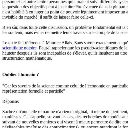
personnels et autres entre personnes qui auraient suivi différents systè
la question des objectifs peut à juste titre être évacuée dans la plupar
n'est habilité à en juger au point de pouvoir légitimement imposer un a
invisible du marché, il suffit de laisser faire celle-ci.
Bien sûr, dans toute cette discussion, un problème fondamental est la di
les soutenir, mais éviter de mettre leurs travers sur le compte de la sci
Le texte fait référence à Maurice Allais. Sans savoir exactement ce qu'
scientifique notoire
. Faut-il rappeler que les pseudo-scientifiques de 
hauteur desquels ils sont incapables de s'élever, qu'ils insultent au tit
structuration mathématique.
Oublier l'humain ?
"Car les savoirs de la science comme celui de l’économie en particulier 
représentation formelle et partielle"
Réponse:
Sachez qu'une telle remarque n'a rien d'original, ni même de pertinent, 
manifestes. Ca s'appelle, suivant les cas, des recherches de modélisat
suivant de nouvelles manières qui visent à mieux permettre de dire cor
négligeables (maîtrise des approximations), ou encore prendront la fo