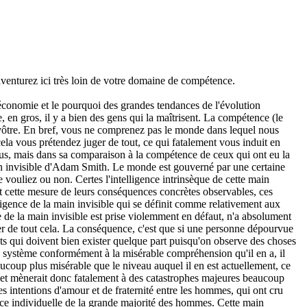
venturez ici très loin de votre domaine de compétence.
l'économie et le pourquoi des grandes tendances de l'évolution
en gros, il y a bien des gens qui la maîtrisent. La compétence (le
 vôtre. En bref, vous ne comprenez pas le monde dans lequel nous
ela vous prétendez juger de tout, ce qui fatalement vous induit en
ous, mais dans sa comparaison à la compétence de ceux qui ont eu la
main invisible d'Adam Smith. Le monde est gouverné par une certaine
 vouliez ou non. Certes l'intelligence intrinsèque de cette main
 cette mesure de leurs conséquences concrètes observables, ces
elligence de la main invisible qui se définit comme relativement aux
ce de la main invisible est prise violemment en défaut, n'a absolument
er de tout cela. La conséquence, c'est que si une personne dépourvue
ts qui doivent bien exister quelque part puisqu'on observe des choses
e système conformément à la misérable compréhension qu'il en a, il
aucoup plus misérable que le niveau auquel il en est actuellement, ce
té, et mènerait donc fatalement à des catastrophes majeures beaucoup
s intentions d'amour et de fraternité entre les hommes, qui ont cru
ence individuelle de la grande majorité des hommes. Cette main