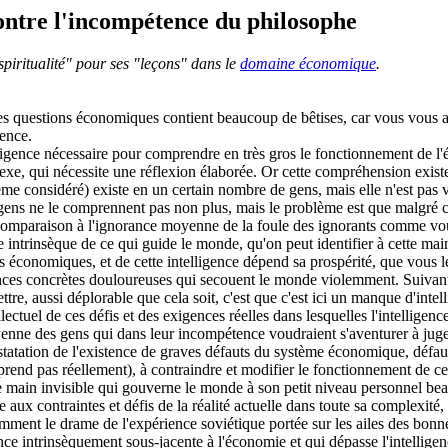
contre l'incompétence du philosophe
 spiritualité" pour ses "leçons" dans le
domaine économique
.
les questions économiques contient beaucoup de bêtises, car vous vous a
gence.
ntelligence nécessaire pour comprendre en très gros le fonctionnement de 
, qui nécessite une réflexion élaborée. Or cette compréhension existe, 
ème considéré) existe en un certain nombre de gens, mais elle n'est pas
es gens ne le comprennent pas non plus, mais le problème est que malgré c
sa comparaison à l'ignorance moyenne de la foule des ignorants comme v
nce intrinsèque de ce qui guide le monde, qu'on peut identifier à cette 
 économiques, et de cette intelligence dépend sa prospérité, que vous le
ences concrètes douloureuses qui secouent le monde violemment. Suivant
ttre, aussi déplorable que cela soit, c'est que c'est ici un manque d'int
lectuel de ces défis et des exigences réelles dans lesquelles l'intelligen
oyenne des gens qui dans leur incompétence voudraient s'aventurer à jug
tatation de l'existence de graves défauts du système économique, défau
rend pas réellement), à contraindre et modifier le fonctionnement de c
tte main invisible qui gouverne le monde à son petit niveau personnel be
e aux contraintes et défis de la réalité actuelle dans toute sa complexi
amment le drame de l'expérience soviétique portée sur les ailes des bonne
nce intrinsèquement sous-jacente à l'économie et qui dépasse l'intellig