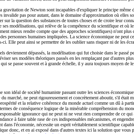
la gravitation de Newton sont incapables d'expliquer le principe même d
es invalide pas pour autant, dans le domaine d'approximation où elles s
ler sur la question des substances de toutes choses et de croire leur co
e ses modélisations, qui relève de la compétence du scientifique et où les
lement mieux rendre compte que des approches scientifiques) n'ont plus 
ns des personnes humaines impliquées. La science économique ne peut cert
ci. Elle peut ainsi se permettre de les oublier sans risquer ni de les écra
nels deviennent dépassés, la modélisation qui fut choisie dans le passé
est réviser ses modèles théoriques passés en les remplaçant par d'autres p
 qui se passe souvent et à grande échelle, il y aura toujours moyen de l
e son idéal de société humaniste passant outre les sciences économique
le du marché, ne peut rigoureusement et concrètement aboutir, s'il était m
rospérité et la relative cohérence du monde actuel comme un dû à partir
, en termes de conséquence logique de la misérable compréhension du mond
rresponsable ignorance qui ne peut ni ne veut rien comprendre de ce qui
endance à faire table rase de ces indispensables mécanismes, et engendre
t dans l'économie, nécessite un esprit véritablement scientifique capabl
fique donc, et en ai exposé dans d'autres textes ici la solution que vous 