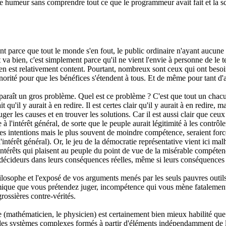
re humeur sans comprendre tout ce que le programmeur avait fait et la sc
t parce que tout le monde s'en fout, le public ordinaire n'ayant aucune
 va bien, c'est simplement parce qu'il ne vient l'envie à personne de le t
 en est relativement content. Pourtant, nombreux sont ceux qui ont besoi
minorité pour que les bénéfices s'étendent à tous. Et de même pour tant d'a
aît un gros problème. Quel est ce problème ? C'est que tout un chacun 
 qu'il y aurait à en redire. Il est certes clair qu'il y aurait à en redire,
les causes et en trouver les solutions. Car il est aussi clair que ceux q
à l'intérêt général, de sorte que le peuple aurait légitimité à les contrôl
res intentions mais le plus souvent de moindre compétence, seraient for
'intérêt général). Or, le jeu de la démocratie représentative vient ici ma
intérêts qui plaisent au peuple du point de vue de la misérable compétenc
cideurs dans leurs conséquences réelles, même si leurs conséquences réel
ilosophe et l'exposé de vos arguments menés par les seuls pauvres outils
que que vous prétendez juger, incompétence qui vous mène fatalement, 
rossières contre-vérités.
ue (mathématicien, le physicien) est certainement bien mieux habilité qu
e des systèmes complexes formés à partir d'éléments indépendamment de 