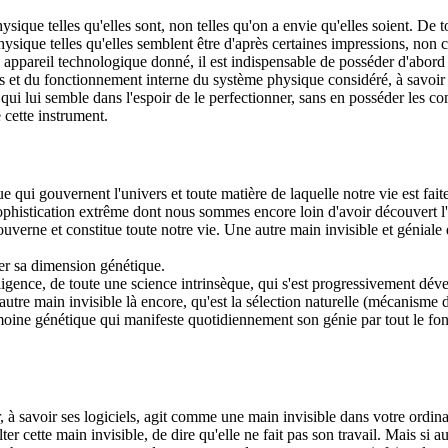
hysique telles qu'elles sont, non telles qu'on a envie qu'elles soient. De t
ysique telles qu'elles semblent être d'après certaines impressions, non 
 appareil technologique donné, il est indispensable de posséder d'abord
ques et du fonctionnement interne du système physique considéré, à savoi
qui lui semble dans l'espoir de le perfectionner, sans en posséder les co
 cette instrument.
ue qui gouvernent l'univers et toute matière de laquelle notre vie est fa
 sophistication extrême dont nous sommes encore loin d'avoir découvert 
verne et constitue toute notre vie. Une autre main invisible et géniale 
ier sa dimension génétique.
elligence, de toute une science intrinsèque, qui s'est progressivement d
 autre main invisible là encore, qu'est la sélection naturelle (mécanisme 
trimoine génétique qui manifeste quotidiennement son génie par tout le 
, à savoir ses logiciels, agit comme une main invisible dans votre ordina
r cette main invisible, de dire qu'elle ne fait pas son travail. Mais si