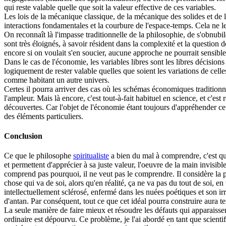
qui reste valable quelle que soit la valeur effective de ces variables.
Les lois de la mécanique classique, de la mécanique des solides et de 
interactions fondamentales et la courbure de l'espace-temps. Cela ne l
On reconnaît là l'impasse traditionnelle de la philosophie, de s'obnubi
sont très éloignés, à savoir résident dans la complexité et la question d
encore si on voulait s'en soucier, aucune approche ne pourrait sensib
Dans le cas de l'économie, les variables libres sont les libres décisio
logiquement de rester valable quelles que soient les variations de celles-
comme habitant un autre univers.
Certes il pourra arriver des cas où les schémas économiques tradition
l'ampleur. Mais là encore, c'est tout-à-fait habituel en science, et c'
découvertes. Car l'objet de l'économie étant toujours d'appréhender ce
des éléments particuliers.
Conclusion
Ce que le philosophe
spiritualiste
a bien du mal à comprendre, c'est qu
et permettent d'apprécier à sa juste valeur, l'oeuvre de la main invisib
comprend pas pourquoi, il ne veut pas le comprendre. Il considère la p
chose qui va de soi, alors qu'en réalité, ça ne va pas du tout de soi
intellectuellement sclérosé, enfermé dans les nuées poétiques et son i
d'antan. Par conséquent, tout ce que cet idéal pourra construire aura t
La seule manière de faire mieux et résoudre les défauts qui apparaissen
ordinaire est dépourvu. Ce problème, je l'ai abordé en tant que scienti