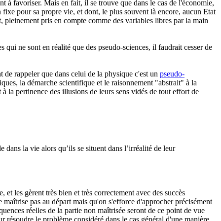
t à favoriser. Mais en fait, il se trouve que dans le cas de l'économie,
n fixe pour sa propre vie, et dont, le plus souvent là encore, aucun Etat
ent, pleinement pris en compte comme des variables libres par la main
es qui ne sont en réalité que des pseudo-sciences, il faudrait cesser de
nt de rappeler que dans celui de la physique c'est un
pseudo-
ques, la démarche scientifique et le raisonnement "abstrait" à la
 à la pertinence des illusions de leurs sens vidés de tout effort de
ans la vie alors qu’ils se situent dans l’irréalité de leur
e, et les gèrent très bien et très correctement avec des succès
e maîtrise pas au départ mais qu'on s'efforce d'approcher précisément
uences réelles de la partie non maîtrisée seront de ce point de vue
our résoudre le problème considéré dans le cas général d'une manière