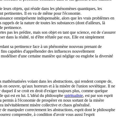
e leurs objets, qui réside dans les phénomènes quantiques, les
ont pertinentes. Il en va de même pour l'économie.
nnaissance omniprésente indispensable, alors que les vrais problèmes en
 rappels de la nature de toutes les substances (dont d'ailleurs, là
de pertinence.
es pas les prédire, mais son objet en tant que science, est de s'assurer
ser dans la réalité, ni d'être réfutée par eux. Elle est simplement
 perdant sa pertinence face à un phénomène nouveau prenant de
lus fins capables d'appréhender des influences nouvellement
e modéliser d'une certaine manière qui néglige ou englobe la diversité
s mathématisées volant dans les abstractions, qui rendent compte de,
is en oeuvre, qu'aux horreurs et à la misère de l'union soviétique. Il ne
 duquel il se croit en droit d'exiger toujours plus, comme quelque
e qui est en lui. L'idéal du philosophe
spiritualiste
, est par son esprit
 a permis à l'économie de prospérer en nous sortant de la misère
ra inévitablement misère collective et chaos généralisé.
e de manipuler correctement les abstractions, esprit dont le philosophe
pourrez comprendre, à condition d'avoir vous aussi l'esprit